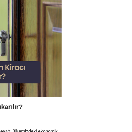
karılır?
n cevabı ülkemizdeki ekonomik