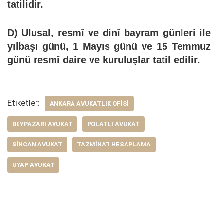
tatilidir.
D) Ulusal, resmî ve dinî bayram günleri ile
yılbaşı günü, 1 Mayıs günü ve 15 Temmuz
günü resmî daire ve kuruluşlar tatil edilir.
Etiketler:
ANKARA AVUKATLIK OFISI
BEYPAZARI AVUKAT
POLATLI AVUKAT
SINCAN AVUKAT
TAZMINAT HESAPLAMA
UYAP AVUKAT