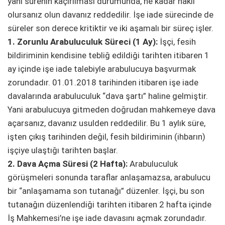
yani sürenin kaçırılması durumunda, ne kadar haklı
olursanız olun davanız reddedilir. İşe iade sürecinde de
süreler son derece kritiktir ve iki aşamalı bir süreç işler.
1. Zorunlu Arabuluculuk Süreci (1 Ay):
İşçi, fesih
bildiriminin kendisine tebliğ edildiği tarihten itibaren 1
ay içinde işe iade talebiyle arabulucuya başvurmak
zorundadır. 01.01.2018 tarihinden itibaren işe iade
davalarında arabuluculuk “dava şartı” haline gelmiştir.
Yani arabulucuya gitmeden doğrudan mahkemeye dava
açarsanız, davanız usulden reddedilir. Bu 1 aylık süre,
işten çıkış tarihinden değil, fesih bildiriminin (ihbarın)
işçiye ulaştığı tarihten başlar.
2. Dava Açma Süresi (2 Hafta):
Arabuluculuk
görüşmeleri sonunda taraflar anlaşamazsa, arabulucu
bir “anlaşamama son tutanağı” düzenler. İşçi, bu son
tutanağın düzenlendiği tarihten itibaren 2 hafta içinde
İş Mahkemesi’ne işe iade davasını açmak zorundadır.