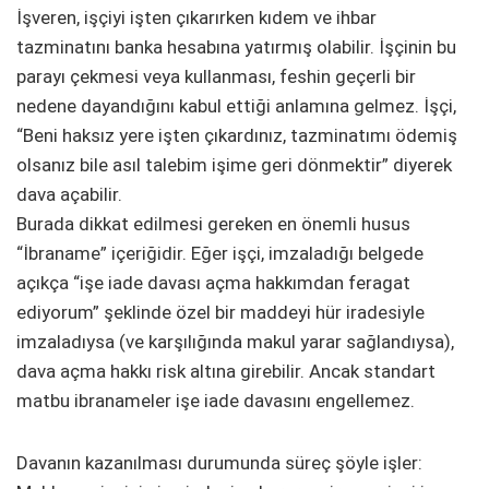
İşveren, işçiyi işten çıkarırken kıdem ve ihbar
tazminatını banka hesabına yatırmış olabilir. İşçinin bu
parayı çekmesi veya kullanması, feshin geçerli bir
nedene dayandığını kabul ettiği anlamına gelmez. İşçi,
“Beni haksız yere işten çıkardınız, tazminatımı ödemiş
olsanız bile asıl talebim işime geri dönmektir” diyerek
dava açabilir.
Burada dikkat edilmesi gereken en önemli husus
“İbraname” içeriğidir. Eğer işçi, imzaladığı belgede
açıkça “işe iade davası açma hakkımdan feragat
ediyorum” şeklinde özel bir maddeyi hür iradesiyle
imzaladıysa (ve karşılığında makul yarar sağlandıysa),
dava açma hakkı risk altına girebilir. Ancak standart
matbu ibranameler işe iade davasını engellemez.
Davanın kazanılması durumunda süreç şöyle işler: