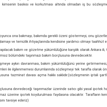
i, hiç kimsenin baskısı ve korkutması altında olmadan iş bu sözleş
oyunca ona bakmayı, bakımda gerekli özeni göstermeyi, onu gözetle
ğlamayı ve temizlik ihtiyaçlarında kendisine yardımcı olmayı taahhüt e
ılacak bakım ve gözetme yükümlülüğüne karşılık olarak Ankara ili, Ç
ağımsız bölümdeki taşınmazı bakım borçlusuna devredecektir.
eye aykırı davranması, bakım yükümlülüğünü yerine getirmemesi, 
leri ile ilgilenmemesi durumlarında sözleşmeyi tek tarafla olarak ön
usuna tazminat davası açma hakkı saklıdır.(sözleşmenin iptali şartla
lusuna devredeceği taşınmazlar üzerinde satıcı gibi yasal ipotek hak
ınmaz üzerine ipotek koydurulması faydasına olacaktır. Tarafların ke
ını tavsiye ederiz)