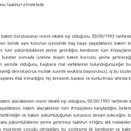
unu taahhüt etmektedir.
bakım borçlusunun resmi nikahlı eşi olduğunu, 00/00/1993 tarihinde 
ihten beridir aynı konutun içerisinde baş başa yaşadıklarını, bakım 
 tüm yükümlülüklerini yerine getirdiğini, kendisinin tüm ihtiyaçları
ğını, bundan sonrada üzerine düşen bakım borcunu yerine getirece
nin yerinde olduğunu, başkaca mal varlıklarının bulunduğunu(eğer b
varlığı devroluyorsa mutlak suretle avukata başvurunuz), iş bu sözle
 paylarını ihlal etmediğini, hiç kimsenin baskısı ve korkutması altında
kım alacaklısının resmi nikahlı eşi olduğunu, 00/00/1993 tarihinde ev
adıklarını, bakım alacaklısının tüm ihtiyaçlarını karşıladığını, birlikte
u birlikteliğin ve bakım yükümlülüğünün sorunsuz devam edeceğini, ba
aka yükümlülüklerini yerine getirmeyi taahhüt ettiğini, akli melekele
an müşterek çocuğu olmadığını, bu sözleşme ile kendisinin ve bakım