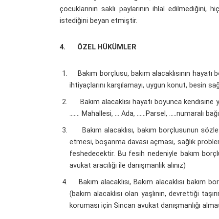
çocuklarının saklı paylarının ihlal edilmediğin
istediğini beyan etmiştir.
4.
ÖZEL HÜKÜMLER
Bakım borçlusu, bakım alacaklısının hayatı b
ihtiyaçlarını karşılamayı, uygun konut, besin sa
Bakım alacaklısı hayatı boyunca kendisine yap
……. Mahallesi, … Ada, ……Parsel, …..numaralı b
Bakım alacaklısı, bakım borçlusunun sözleşm
etmesi, boşanma davası açması, sağlık problem
feshedecektir. Bu fesih nedeniyle bakım borçl
avukat aracılığı ile danışmanlık alınız)
Bakım alacaklısı, Bakım alacaklısı bakım borç
(bakım alacaklısı olan yaşlının, devrettiği taş
koruması için Sincan avukat danışmanlığı almas