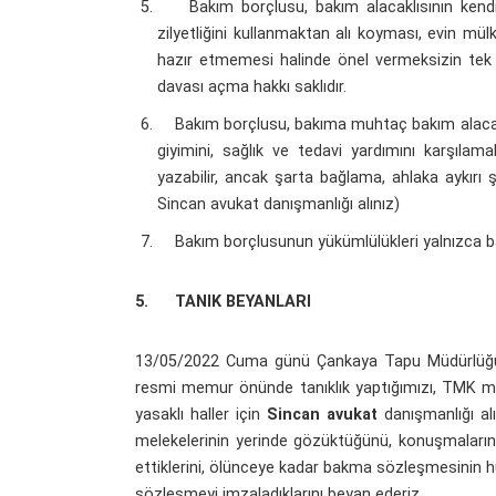
Bakım borçlusu, bakım alacaklısının kendin
zilyetliğini kullanmaktan alı koyması, evin mü
hazır etmemesi halinde önel vermeksizin tek 
davası açma hakkı saklıdır.
Bakım borçlusu, bakıma muhtaç bakım alacaklıs
giyimini, sağlık ve tedavi yardımını karşılam
yazabilir, ancak şarta bağlama, ahlaka aykırı ş
Sincan avukat danışmanlığı alınız)
Bakım borçlusunun yükümlülükleri yalnızca bak
5.
TANIK BEYANLARI
13/05/2022 Cuma günü Çankaya Tapu Müdürlüğünd
resmi memur önünde tanıklık yaptığımızı, TMK mad
yasaklı haller için
Sincan avukat
danışmanlığı alı
melekelerinin yerinde gözüktüğünü, konuşmalarınd
ettiklerini, ölünceye kadar bakma sözleşmesinin hük
sözleşmeyi imzaladıklarını beyan ederiz.