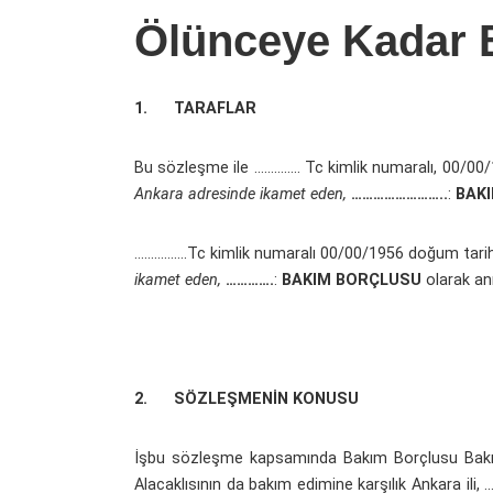
Ölünceye Kadar
1.
TARAFLAR
Bu sözleşme ile ………….. Tc kimlik numaralı, 00/00/1
Ankara adresinde ikamet eden,
……………………..
:
BAKI
…………….Tc kimlik numaralı 00/00/1956 doğum tarihli,
ikamet eden,
………….
:
BAKIM BORÇLUSU
olarak anı
2.
SÖZLEŞMENİN KONUSU
İşbu sözleşme kapsamında Bakım Borçlusu Bakım
Alacaklısının da bakım edimine karşılık Ankara ili,