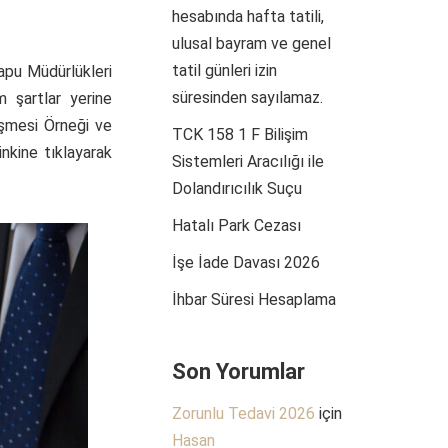
hesabında hafta tatili,
ulusal bayram ve genel
tatil günleri izin
apu Müdürlükleri
süresinden sayılamaz.
 şartlar yerine
leşmesi Örneği ve
TCK 158 1 F Bilişim
inkine tıklayarak
Sistemleri Aracılığı ile
Dolandırıcılık Suçu
Hatalı Park Cezası
İşe İade Davası 2026
İhbar Süresi Hesaplama
Son Yorumlar
Zorunlu Tedavi 2026
için
Hasan