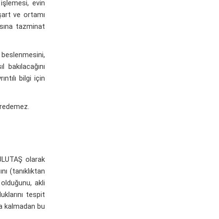
şlemesi, evin
şart ve ortamı
ısına tazminat
 beslenmesini,
l bakılacağını
tılı bilgi için
vredemez.
ULUTAŞ olarak
ı (tanıklıktan
 olduğunu, akli
klarını tespit
nda kalmadan bu