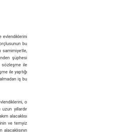
evlendiklerini
borçlusunun bu
nı samimiyetle,
ğinden şüphesi
u sözleşme ile
şme ile yaptığı
 kalmadan iş bu
lendiklerini, o
 uzun yıllardır
kım alacaklısı
rinin ve temyiz
 alacaklısının