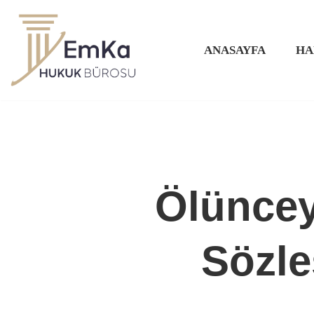
İçeriğe
ANASAYFA
HA
geç
Ölünce
Sözle