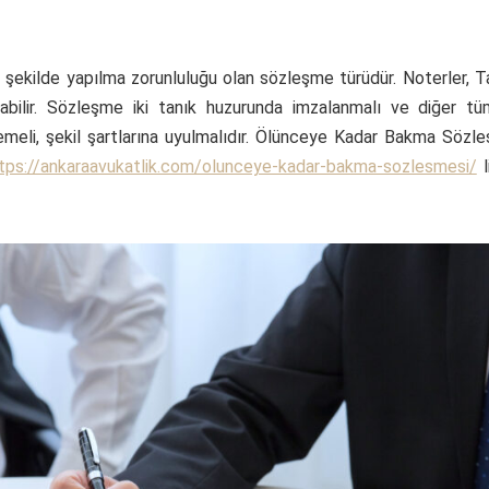
ekilde yapılma zorunluluğu olan sözleşme türüdür. Noterler, T
bilir. Sözleşme iki tanık huzurunda imzalanmalı ve diğer tüm
dilmemeli, şekil şartlarına uyulmalıdır. Ölünceye Kadar Bakma Söz
tps://ankaraavukatlik.com/olunceye-kadar-bakma-sozlesmesi/
l