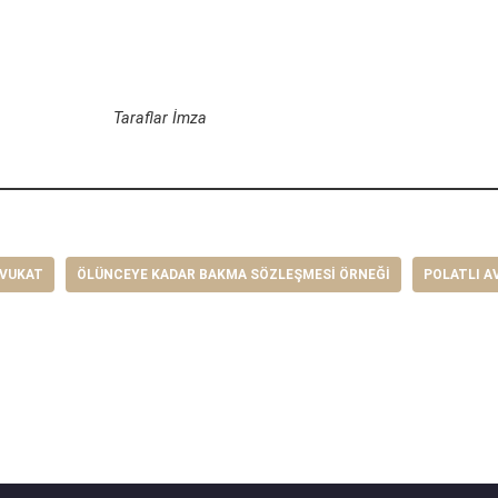
IK TAN
Taraflar İmza
AVUKAT
ÖLÜNCEYE KADAR BAKMA SÖZLEŞMESI ÖRNEĞI
POLATLI A