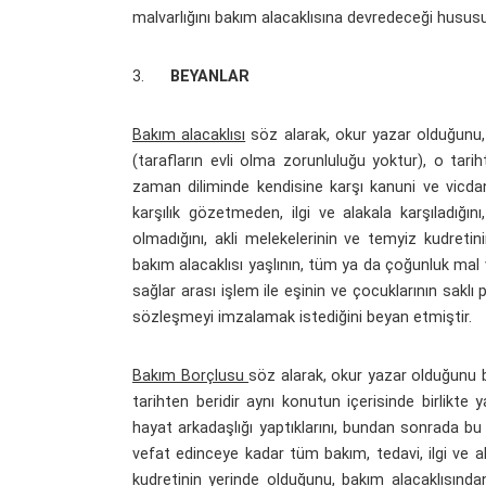
malvarlığını bakım alacaklısına devredeceği husus
3.
BEYANLAR
Bakım alacaklısı
söz alarak, okur yazar olduğunu, 
(tarafların evli olma zorunluluğu yoktur), o tar
zaman diliminde kendisine karşı kanuni ve vicdani
karşılık gözetmeden, ilgi ve alakala karşıladı
olmadığını, akli melekelerinin ve temyiz kudreti
bakım alacaklısı yaşlının, tüm ya da çoğunluk mal 
sağlar arası işlem ile eşinin ve çocuklarının saklı
sözleşmeyi imzalamak istediğini beyan etmiştir.
Bakım Borçlusu
söz alarak, okur yazar olduğunu ba
tarihten beridir aynı konutun içerisinde birlikte yaş
hayat arkadaşlığı yaptıklarını, bundan sonrada b
vefat edinceye kadar tüm bakım, tedavi, ilgi ve al
kudretinin yerinde olduğunu, bakım alacaklısınd