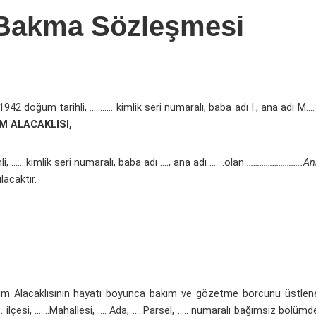
 Bakma Sözleşmesi
942 doğum tarihli, ……….. kimlik seri numaralı, baba adı İ., ana adı M…
M ALACAKLISI,
 …….kimlik seri numaralı, baba adı …., ana adı …….olan
……………………..Ank
lacaktır.
 Alacaklısının hayatı boyunca bakım ve gözetme borcunu üstlene
 …. ilçesi, …….Mahallesi, …. Ada, …..Parsel, ….. numaralı bağımsız bölüm