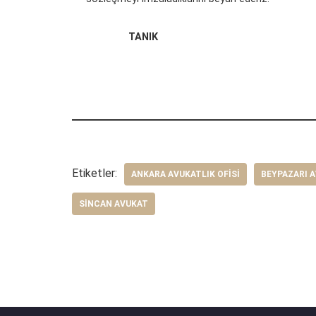
TAN
Etiketler:
ANKARA AVUKATLIK OFISI
BEYPAZARI 
SINCAN AVUKAT