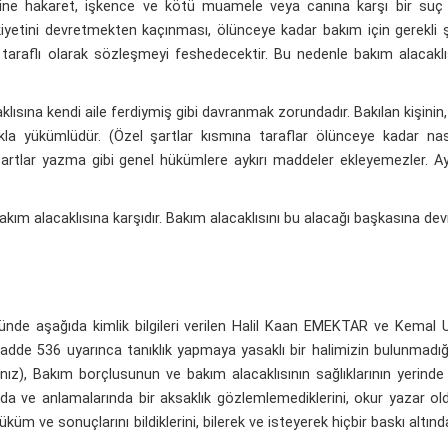
e hakaret, işkence ve kötü muamele veya canına karşı bir suç i
lkiyetini devretmekten kaçınması, ölünceye kadar bakım için gerekli 
taraflı olarak sözleşmeyi feshedecektir. Bu nedenle bakım alacakl
ına kendi aile ferdiymiş gibi davranmak zorundadır. Bakılan kişinin,
akla yükümlüdür. (Özel şartlar kısmına taraflar ölünceye kadar nası
artlar yazma gibi genel hükümlere aykırı maddeler ekleyemezler. Ayrın
ım alacaklısına karşıdır. Bakım alacaklısını bu alacağı başkasına de
e aşağıda kimlik bilgileri verilen Halil Kaan EMEKTAR ve Kemal 
de 536 uyarınca tanıklık yapmaya yasaklı bir halimizin bulunmadığın
nız), Bakım borçlusunun ve bakım alacaklısının sağlıklarının yerinde
a ve anlamalarında bir aksaklık gözlemlemediklerini, okur yazar oldu
üm ve sonuçlarını bildiklerini, bilerek ve isteyerek hiçbir baskı altı