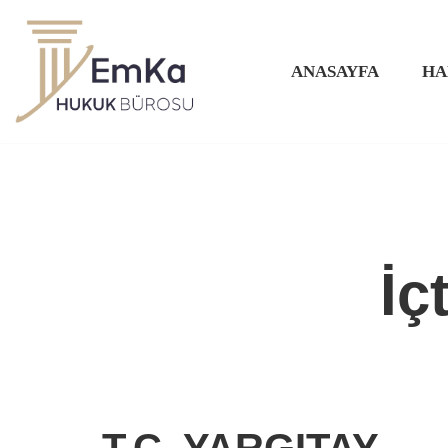
İçeriğe
ANASAYFA
HA
geç
İç
T.C. YARGITAY