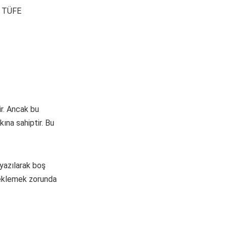
an TÜFE
ir. Ancak bu
ına sahiptir. Bu
 yazılarak boş
 beklemek zorunda