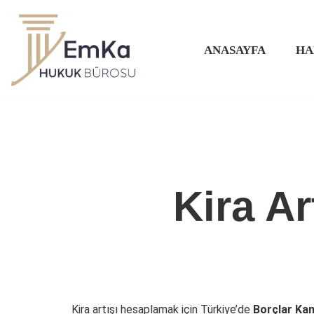
İçeriğe
ANASAYFA
HA
geç
Kira A
Kira artışı hesaplamak için Türkiye’de
Borçlar Ka