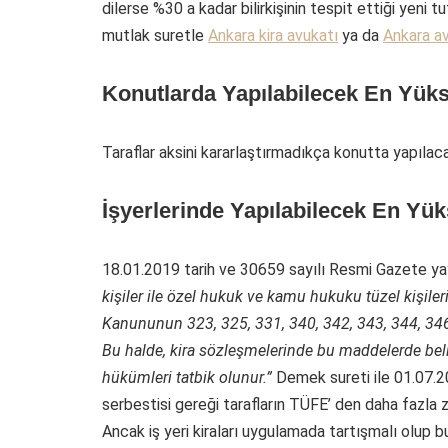
dilerse %30 a kadar bilirkişinin tespit ettiği yeni t
mutlak suretle
Ankara kira avukatı
ya da
Ankara a
Konutlarda Yapılabilecek En Yüks
Taraflar aksini kararlaştırmadıkça konutta yapılac
İşyerlerinde Yapılabilecek En Yük
18.01.2019 tarih ve 30659 sayılı Resmi Gazete ya
kişiler ile özel hukuk ve kamu hukuku tüzel kişileri
Kanununun 323, 325, 331, 340, 342, 343, 344, 346
Bu halde, kira sözleşmelerinde bu maddelerde belir
hükümleri tatbik olunur.”
Demek sureti ile 01.07.2
serbestisi gereği tarafların TÜFE’ den daha fazla
Ancak iş yeri kiraları uygulamada tartışmalı olup 