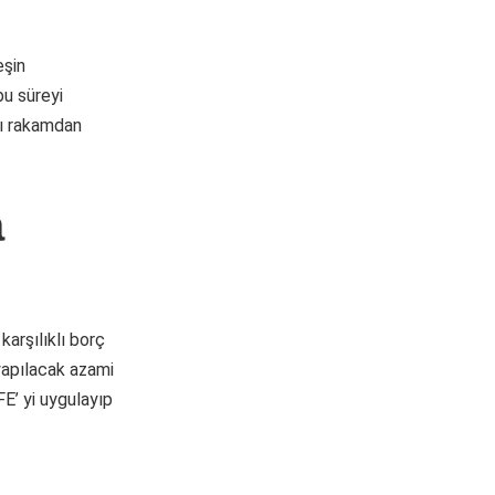
eşin
bu süreyi
ığı rakamdan
a
karşılıklı borç
yapılacak azami
FE’ yi uygulayıp