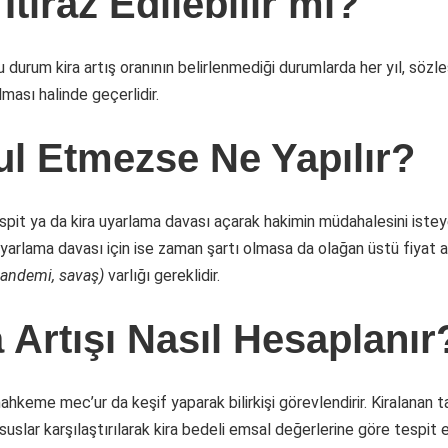
İtiraz Edilebilir mi?
k bu durum kira artış oranının belirlenmediği durumlarda her yıl, söz
ması halinde geçerlidir.
l Etmezse Ne Yapılır?
spit ya da kira uyarlama davası açarak hakimin müdahalesini isteye
a uyarlama davası için ise zaman şartı olmasa da olağan üstü fiyat a
pandemi, savaş)
varlığı gereklidir.
 Artışı Nasıl Hesaplanır
ahkeme mec’ur da keşif yaparak bilirkişi görevlendirir. Kiralanan 
suslar karşılaştırılarak kira bedeli emsal değerlerine göre tespit e