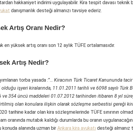
utardan hakkaniyet indirimi uygulayabilir. Kira tespit davası teknik 
vukat
danışmanlık desteği almanızı tavsiye ederiz.
ek Artış Oranı Nedir?
ak en yüksek artış oranı son 12 aylık TÜFE ortalamasıdır.
sek Artış Nedir?
yımlanan torba yasada :”
…
Kiracının Türk Ticaret Kanununda tacir
 olduğu işyeri kiralarında, 11.01.2011 tarihli ve 6098 sayılı Türk B
 ve 354 üncü maddeleri 01.07.2012 tarihinden itibaren 8 yıl sür
tilmiş olan konulara ilişkin olarak sözleşme serbestisi gereği ki
020 tarihine kadar olan kira sözleşmelerinde TÜFE sınırının olma
 zam oranında mutabık kaldığı durumlarda bu oranın uygulanacağını
bu konuda alanında uzman bir
Ankara kira avukatı
desteği almanız t