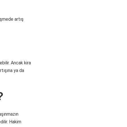
leşmede artış
bilir. Ancak kira
rtışına ya da
?
taşınmazın
dilir. Hakim