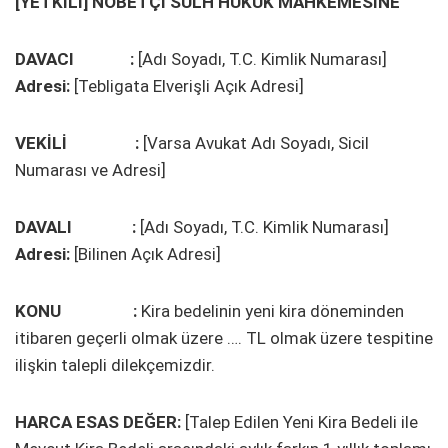
[YETKİLİ] NÖBETÇİ SULH HUKUK MAHKEMESİNE
DAVACI :
[Adı Soyadı, T.C. Kimlik Numarası]
Adresi:
[Tebligata Elverişli Açık Adresi]
VEKİLİ :
[Varsa Avukat Adı Soyadı, Sicil
Numarası ve Adresi]
DAVALI :
[Adı Soyadı, T.C. Kimlik Numarası]
Adresi:
[Bilinen Açık Adresi]
KONU :
Kira bedelinin yeni kira döneminden
itibaren geçerli olmak üzere …. TL olmak üzere tespitine
ilişkin talepli dilekçemizdir.
HARCA ESAS DEĞER:
[Talep Edilen Yeni Kira Bedeli ile