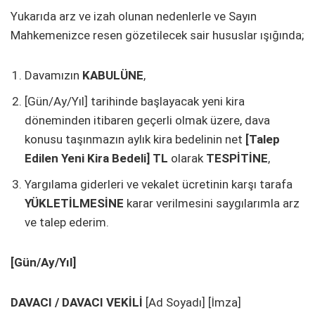
Yukarıda arz ve izah olunan nedenlerle ve Sayın
Mahkemenizce resen gözetilecek sair hususlar ışığında;
Davamızın
KABULÜNE
,
[Gün/Ay/Yıl] tarihinde başlayacak yeni kira
döneminden itibaren geçerli olmak üzere, dava
konusu taşınmazın aylık kira bedelinin net
[Talep
Edilen Yeni Kira Bedeli] TL
olarak
TESPİTİNE
,
Yargılama giderleri ve vekalet ücretinin karşı tarafa
YÜKLETİLMESİNE
karar verilmesini saygılarımla arz
ve talep ederim.
[Gün/Ay/Yıl]
DAVACI / DAVACI VEKİLİ
[Ad Soyadı] [İmza]