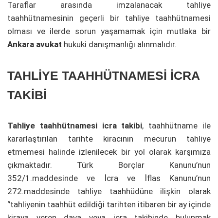
Taraflar arasında imzalanacak tahliye
taahhütnamesinin geçerli bir tahliye taahhütnamesi
olması ve ilerde sorun yaşamamak için mutlaka bir
Ankara avukat
hukuki danışmanlığı alınmalıdır.
TAHLİYE TAAHHÜTNAMESİ İCRA
TAKİBİ
Tahliye taahhütnamesi icra takibi
, taahhütname ile
kararlaştırılan tarihte kiracının mecurun tahliye
etmemesi halinde izlenilecek bir yol olarak karşımıza
çıkmaktadır. Türk Borçlar Kanunu’nun
352/1.maddesinde ve İcra ve İflas Kanunu’nun
272.maddesinde tahliye taahhüdüne ilişkin olarak
‘’tahliyenin taahhüt edildiği tarihten itibaren bir ay içinde
kiraya veren dava veya icra takibinde bulunmak